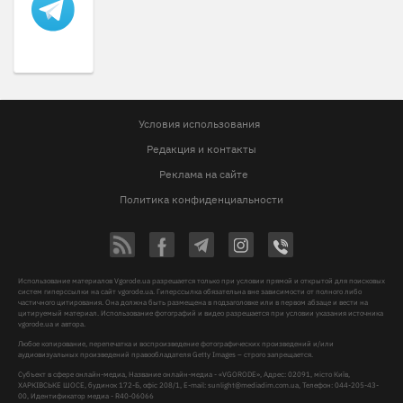
Условия использования
Редакция и контакты
Реклама на сайте
Политика конфиденциальности
Использование материалов Vgorode.ua разрешается только при условии прямой и открытой для поисковых
систем гиперссылки на сайт vgorode.ua. Гиперссылка обязательна вне зависимости от полного либо
частичного цитирования. Она должна быть размещена в подзаголовке или в первом абзаце и вести на
цитируемый материал. Использование фотографий и видео разрешается при условии указания источника
vgorode.ua и автора.
Любое копирование, перепечатка и воспроизведение фотографических произведений и/или
аудиовизуальных произведений правообладателя Getty Images – строго запрещается.
Субъект в сфере онлайн-медиа, Название онлайн-медиа - «VGORODE», Адрес: 02091, місто Київ,
ХАРКІВСЬКЕ ШОСЕ, будинок 172-Б, офіс 208/1, E-mail:
sunlight@mediadim.com.ua
, Телефон: 044-205-43-
00, Идентификатор медиа - R40-06066