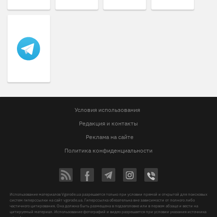
Условия использования
Редакция и контакты
Реклама на сайте
Политика конфиденциальности
Использование материалов Vgorode.ua разрешается только при условии прямой и открытой для поисковых
систем гиперссылки на сайт vgorode.ua. Гиперссылка обязательна вне зависимости от полного либо
частичного цитирования. Она должна быть размещена в подзаголовке или в первом абзаце и вести на
цитируемый материал. Использование фотографий и видео разрешается при условии указания источника