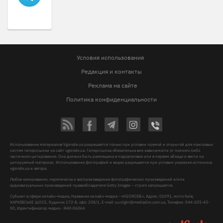
Условия использования
Редакция и контакты
Реклама на сайте
Политика конфиденциальности
Использование материалов Vgorode.ua разрешается только при условии прямой и открытой для поисковых
систем гиперссылки на сайт vgorode.ua. Гиперссылка обязательна вне зависимости от полного либо
частичного цитирования. Она должна быть размещена в подзаголовке или в первом абзаце и вести на
цитируемый материал. Использование фотографий и видео разрешается при условии указания источника
vgorode.ua и автора.
Любое копирование, перепечатка и воспроизведение фотографических произведений и/или
аудиовизуальных произведений правообладателя Getty Images – строго запрещается.
Субъект в сфере онлайн-медиа, Название онлайн-медиа - «VGORODE», Адрес: 02091, місто Київ,
ХАРКІВСЬКЕ ШОСЕ, будинок 172-Б, офіс 208/1, E-mail:
sunlight@mediadim.com.ua
, Телефон: 044-205-43-
00, Идентификатор медиа - R40-06066