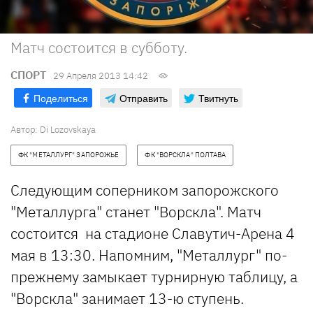
Матч состоится в субботу.
СПОРТ
29 Апреля 2013 14:42
Поделиться
Отправить
Твитнуть
Автор:
Di Lozovskaya
ФК "МЕТАЛЛУРГ" ЗАПОРОЖЬЕ
ФК "ВОРСКЛА" ПОЛТАВА
Следующим соперником запорожского
"Металлурга" станет "Ворскла". Матч
состоится на стадионе Славутич-Арена 4
мая в 13:30. Напомним, "Металлург" по-
прежнему замыкает турнирную таблицу, а
"Ворскла" занимает 13-ю ступень.