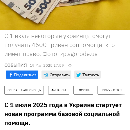
С 1 июля некоторые украинцы смогут
получать 4500 гривен соцпомощи: кто
имеет право. Фото: zp.vgorode.ua
СОБЫТИЯ
19 Мая 2025 17:59
Поделиться
Отправить
Твитнуть
СОЦИАЛЬНАЯ ПОМОЩЬ
ФИНАНСЫ
ПОМОЩЬ
ПОЛУЧИ ОТВЕТ
С 1 июля 2025 года в Украине стартует
новая программа базовой социальной
помощи.