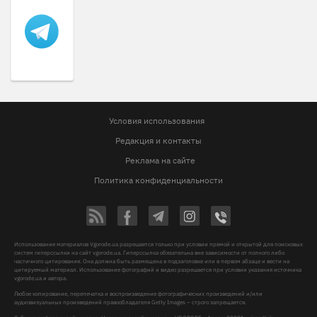
Условия использования
Редакция и контакты
Реклама на сайте
Политика конфиденциальности
Использование материалов Vgorode.ua разрешается только при условии прямой и открытой для поисковых
систем гиперссылки на сайт vgorode.ua. Гиперссылка обязательна вне зависимости от полного либо
частичного цитирования. Она должна быть размещена в подзаголовке или в первом абзаце и вести на
цитируемый материал. Использование фотографий и видео разрешается при условии указания источника
vgorode.ua и автора.
Любое копирование, перепечатка и воспроизведение фотографических произведений и/или
аудиовизуальных произведений правообладателя Getty Images – строго запрещается.