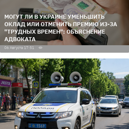
МОГУТ ЛИ В УКРАИНЕ УМЕНЬШИТЬ
ОКЛАД ИЛИ ОТМЕНИТЬ ПРЕМИЮ ИЗ-ЗА
"ТРУДНЫХ ВРЕМЕН": ОБЪЯСНЕНИЕ
АДВОКАТА
06 Августа 17:51