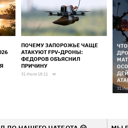
ПОЧЕМУ ЗАПОРОЖЬЕ ЧАЩЕ
ЧТО
026
АТАКУЮТ FPV-ДРОНЫ:
ДРО
ФЕДОРОВ ОБЪЯСНИЛ
МАТ
Я
ПРИЧИНУ
ОСО
ДЕЙ
31 Июля 18:11
АТА
31 Ию