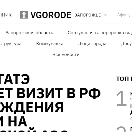
VGORODE
ЧНИК
Афишу
ЗАПОРОЖЬЕ
Запорожская область
Сортування та переробка від
структура
Коммуналка
Люди города
Досу
Все новости
ГАТЭ
ТОП
Т ВИЗИТ В РФ
УЖДЕНИЯ
И НА