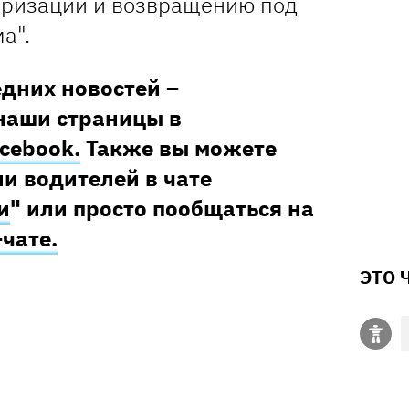
аризации и возвращению под
а".
едних новостей –
наши страницы в
cebook.
Также вы можете
и водителей в чате
и
" или просто пообщаться на
–чате.
ЭТО 