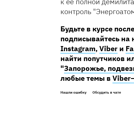
к ее полной демилит
контроль "Энергоатом
Будьте в курсе посл
подписывайтесь на 
Instagram
,
Viber
и
Fa
найти попутчиков ил
"
Запорожье, подвез
любые темы в
Viber
Нашли ошибку
Обсудить в чате