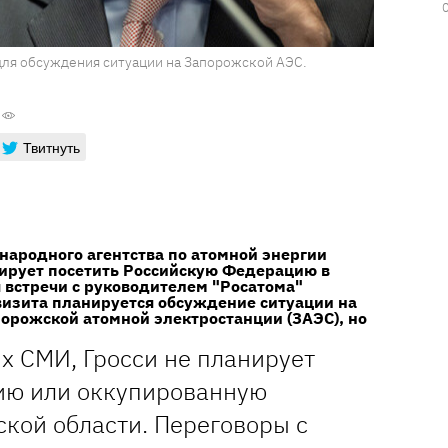
для обсуждения ситуации на Запорожской АЭС.
Твитнуть
ародного агентства по атомной энергии
нирует посетить Российскую Федерацию в
 встречи с руководителем "Росатома"
визита планируется обсуждение ситуации на
орожской атомной электростанции (ЗАЭС), но
х СМИ, Гросси не планирует
ию или оккупированную
кой области. Переговоры с