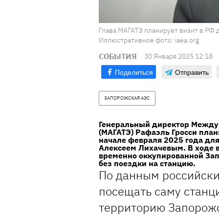
Глава МАГАТЭ планирует визит в РФ 
Иллюстративное фото: iaea.org
СОБЫТИЯ
30 Января 2025 12:18
Поделиться
Отправить
ЗАПОРОЖСКАЯ АЭС
Генеральный директор Междун
(МАГАТЭ) Рафаэль Гросси пла
начале февраля 2025 года для
Алексеем Лихачевым. В ходе 
временно оккупированной Зап
без поездки на станцию.
По данным российски
посещать саму станц
территорию Запорожс