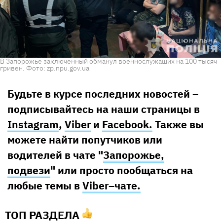
В Запорожье заключенный обманул военнослужащих на 100 тысяч
гривен. Фото: zp.npu.gov.ua
Будьте в курсе последних новостей –
подписывайтесь на наши страницы в
Instagram
,
Viber
и
Facebook.
Также вы
можете найти попутчиков или
водителей в чате "
Запорожье,
подвези
" или просто пообщаться на
любые темы в
Viber–чате.
ТОП РАЗДЕЛА