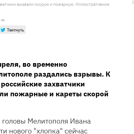
хватчики вызвали скорую и пожарную. Иллюстративное
Твитнуть
преля, во временно
итополе раздались взрывы. К
 российские захватчики
ли пожарные и кареты скорой
о головы Мелитополя Ивана
и нового "хлопка" сейчас