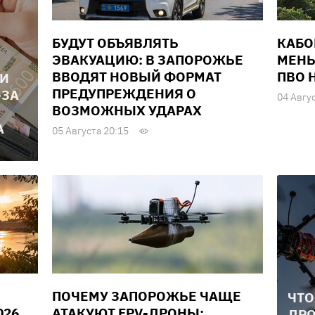
БУДУТ ОБЪЯВЛЯТЬ
КАБО
ЭВАКУАЦИЮ: В ЗАПОРОЖЬЕ
МЕНЬ
ВВОДЯТ НОВЫЙ ФОРМАТ
ПВО 
ЛИ
ПРЕДУПРЕЖДЕНИЯ О
-ЗА
04 Авгу
ВОЗМОЖНЫХ УДАРАХ
А
05 Августа 20:15
ПОЧЕМУ ЗАПОРОЖЬЕ ЧАЩЕ
ЧТО
026
АТАКУЮТ FPV-ДРОНЫ:
ДРО