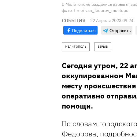
В Мелитополе раздались взрывы: за
фото: t.me/ivan_fedorov_melitopol
СОБЫТИЯ
22 Апреля 2023 09:24
Поделиться
Отправить
МЕЛИТОПОЛЬ
ВЗРЫВ
Сегодня утром, 22 а
оккупированном Мел
месту происшествия
оперативно отправи
помощи.
По словам городског
Федорова, подробност