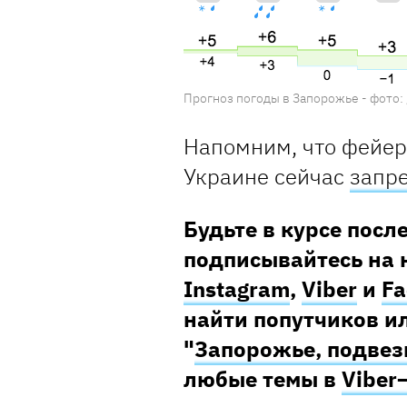
Прогноз погоды в Запорожье - фото: 
Напомним, что фейер
Украине сейчас
запр
Будьте в курсе посл
подписывайтесь на 
Instagram
,
Viber
и
Fa
найти попутчиков ил
"
Запорожье, подвез
любые темы в
Viber