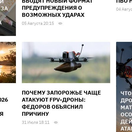
ВВОДЯТ НОВЫЙ ФОРМАТ
ПВО 
ЛИ
ПРЕДУПРЕЖДЕНИЯ О
-ЗА
04 Авгу
ВОЗМОЖНЫХ УДАРАХ
А
05 Августа 20:15
ПОЧЕМУ ЗАПОРОЖЬЕ ЧАЩЕ
ЧТО
026
АТАКУЮТ FPV-ДРОНЫ:
ДРО
ФЕДОРОВ ОБЪЯСНИЛ
МАТ
Я
ПРИЧИНУ
ОСО
ДЕЙ
31 Июля 18:11
АТА