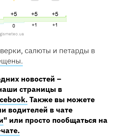
gismeteo.ua
верки, салюты и петарды в
ещены.
едних новостей –
наши страницы в
cebook.
Также вы можете
и водителей в чате
и
" или просто пообщаться на
–чате.