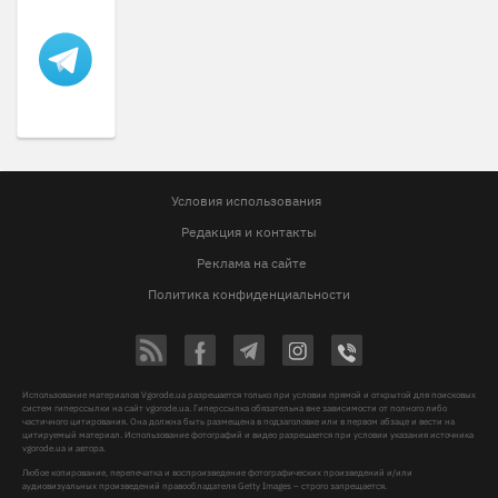
Условия использования
Редакция и контакты
Реклама на сайте
Политика конфиденциальности
Использование материалов Vgorode.ua разрешается только при условии прямой и открытой для поисковых
систем гиперссылки на сайт vgorode.ua. Гиперссылка обязательна вне зависимости от полного либо
частичного цитирования. Она должна быть размещена в подзаголовке или в первом абзаце и вести на
цитируемый материал. Использование фотографий и видео разрешается при условии указания источника
vgorode.ua и автора.
Любое копирование, перепечатка и воспроизведение фотографических произведений и/или
аудиовизуальных произведений правообладателя Getty Images – строго запрещается.