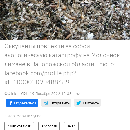
Оккупанты повлекли за собой
экологическую катастрофу на Молочном
лимане в Запорожской области - фото:
facebook.com/profile.php?
id=100001090488489
СОБЫТИЯ
19 Декабря 2022 12:33
Поделиться
Отправить
Твитнуть
Автор:
Марина Чупис
АЗОВСКОЕ МОРЕ
ЭКОЛОГИЯ
РЫБА