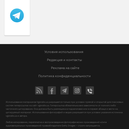
Условия использования
Редакция и контакты
Реклама на сайте
Политика конфиденциальности
Использование материалов Vgorode.ua разрешается только при условии прямой и открытой для поисковых
систем гиперссылки на сайт vgorode.ua. Гиперссылка обязательна вне зависимости от полного либо
частичного цитирования. Она должна быть размещена в подзаголовке или в первом абзаце и вести на
цитируемый материал. Использование фотографий и видео разрешается при условии указания источника
vgorode.ua и автора.
Любое копирование, перепечатка и воспроизведение фотографических произведений и/или
аудиовизуальных произведений правообладателя Getty Images – строго запрещается.