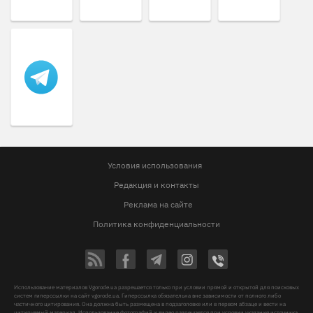
Условия использования
Редакция и контакты
Реклама на сайте
Политика конфиденциальности
Использование материалов Vgorode.ua разрешается только при условии прямой и открытой для поисковых
систем гиперссылки на сайт vgorode.ua. Гиперссылка обязательна вне зависимости от полного либо
частичного цитирования. Она должна быть размещена в подзаголовке или в первом абзаце и вести на
цитируемый материал. Использование фотографий и видео разрешается при условии указания источника