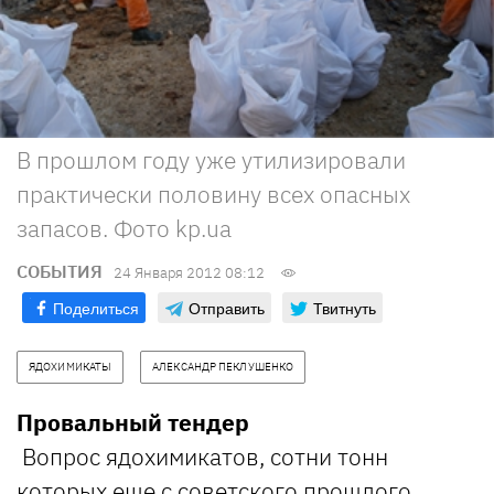
В прошлом году уже утилизировали
практически половину всех опасных
запасов. Фото kp.ua
СОБЫТИЯ
24 Января 2012 08:12
Поделиться
Отправить
Твитнуть
ЯДОХИМИКАТЫ
АЛЕКСАНДР ПЕКЛУШЕНКО
Провальный тендер
Вопрос ядохимикатов, сотни тонн
которых еще с советского прошлого