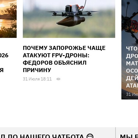
ПОЧЕМУ ЗАПОРОЖЬЕ ЧАЩЕ
ЧТО
026
АТАКУЮТ FPV-ДРОНЫ:
ДРО
ФЕДОРОВ ОБЪЯСНИЛ
МАТ
Я
ПРИЧИНУ
ОСО
ДЕЙ
31 Июля 18:11
АТА
31 Ию
Л ДО НАШЕГО ЧАТБОТА 😏
МЫ 