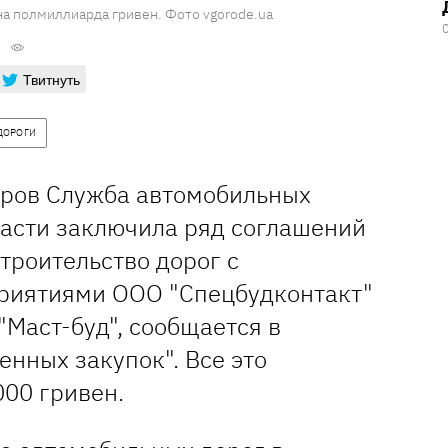
а полмиллиарда гривен. Фото vgorode.ua
Твитнуть
ДОРОГИ
еров Служба автомобильных
ласти заключила ряд соглашений
троительство дорог с
риятиями ООО "Спецбудконтакт"
Маст-буд", сообщается в
енных закупок". Все это
000 гривен.