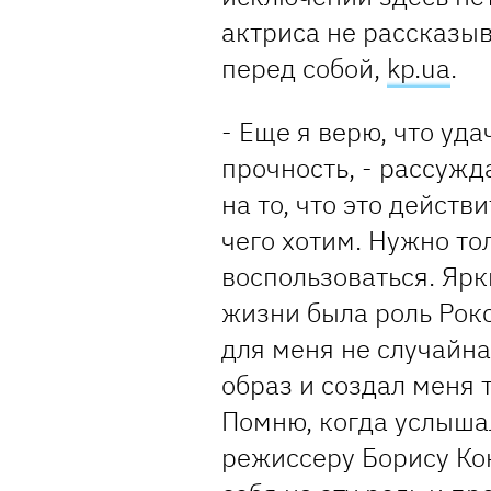
актриса не рассказыв
перед собой,
kp.ua
.
- Еще я верю, что уд
прочность, - рассужд
на то, что это действ
чего хотим. Нужно то
воспользоваться. Яр
жизни была роль Рокс
для меня не случайна
образ и создал меня т
Помню, когда услыша
режиссеру Борису Ко