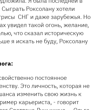
редложила. Я была последней в
 Сыграть Роксолану хотели
трисы СНГ и даже зарубежья. Но
ах увидел такой огонь, желание,
лью, что сказал историческую
ьше я искать не буду, Роксолану
ога:
 свойственно постоянное
нству. Это личность, которая не
шанса изменить свою жизнь к
ример карьериста, - говорит