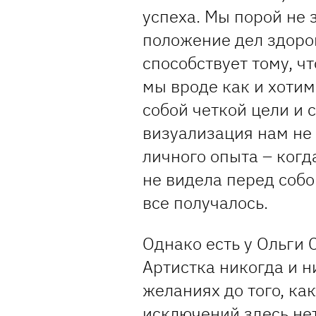
успеха. Мы порой не з
положение дел здоров
способствует тому, ч
мы вроде как и хотим
собой четкой цели и 
визуализация нам не 
личного опыта – когд
не видела перед собо
все получалось.
Однако есть у Ольги 
Артистка никогда и н
желаниях до того, ка
исключений здесь нет