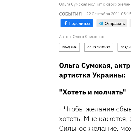
Ольга Сумская молчит о своих желан
СОБЫТИЯ
22 Сентября 2011 08:1
Поделиться
Отправить
Автор: Ольга Клименко
ВЛАД ЯМА
ОЛЬГА СУМСКАЯ
ВЛАДИ
Ольга Сумская, актр
артистка Украины:
"Хотеть и молчать"
- Чтобы желание сбыв
хотеть. Мне кажется, 
Сильное желание, мо