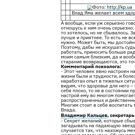
Фото:
http://kp.ua
Влад Яма желает всем здор
А вообще, если уж серьезно гов
отношусь к ним очень серьезно. 
то хотелось, но не сбывалось. 
лучше и приятнее. То есть не в
нужно. Может быть, мы достойн
Поэтому, дабы не искушать суд
работать, приносить больше ра
моим самым близким, да и вообщ
старание возвращаются, это т
Комментарий психолога:
- Этот человек явно настроен на
жизни были и трудности, и бол
наработан опыт в тяжелых ситу
видим, что здоровье для него – 
себя плохо, то не в состоянии 
настрой ему во многом помогает
распространенных и действенны
Многим стоит в себе воспитать 
Влада.
Владимир Кальцев
, секретар
- Секрет желаний, которые сбы
загадывать на падающую звезду
случается так, что нахожусь м