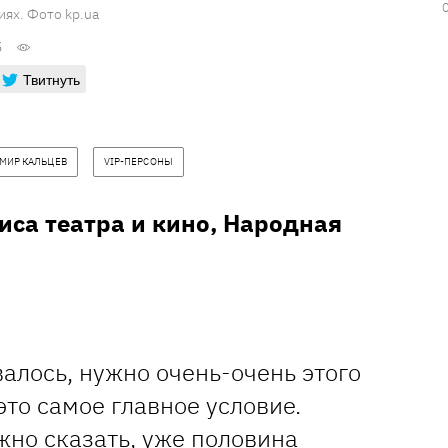
иях. Фото kp.ua
5
Твитнуть
МИР КАЛЬЦЕВ
VIP-ПЕРСОНЫ
иса театра и кино, Народная
алось, нужно очень-очень этого
это самое главное условие.
жно сказать, уже половина