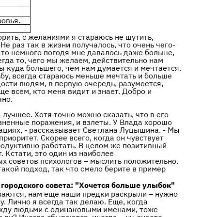
овья.
орить, с желаниями я стараюсь не шутить,
Не раз так в жизни получалось, что очень чего-
Зато немного погодя мне давалось даже больше,
сегда то, чего мы желаем, действительно нам
ы куда большего, чем нам думается и мечтается.
ьбу, всегда стараюсь меньше мечтать и больше
дости людям, в первую очередь, разумеется,
е всем, кто меня видит и знает. Добро и
очно.
 лучшее. Хотя точно можно сказать, что в его
езненные поражения, и взлеты. У Влада хорошо
ациях, - рассказывает Светлана Луцышина. - Мы
приоритет. Скорее всего, когда он чувствует
продуктивно работать. В целом же позитивный
. Кстати, это один из наиболее
х советов психологов – мыслить положительно.
такой подход, так что смело берите в пример
ь городского совета: "Хочется больше улыбок"
ваются, нам еще наши предки раскрыли – нужно
. Лично я всегда так делаю. Еще, когда
ежду людьми с одинаковыми именами, тоже