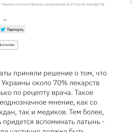
т паники относительно изменений в отпуске лекарств
Твитнуть
ВАЛЬНЕВА
аты приняли решение о том, что
х Украины около 70% лекарств
лько по рецепту врача. Такое
еоднозначное мнение, как со
дан, так и медиков. Тем более,
 придется вспоминать латынь -
ура частично должна быть