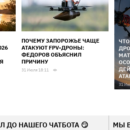
ПОЧЕМУ ЗАПОРОЖЬЕ ЧАЩЕ
ЧТО
026
АТАКУЮТ FPV-ДРОНЫ:
ДРО
ФЕДОРОВ ОБЪЯСНИЛ
МАТ
Я
ПРИЧИНУ
ОСО
ДЕЙ
31 Июля 18:11
АТА
31 Ию
Л ДО НАШЕГО ЧАТБОТА 😏
МЫ 