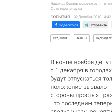
Надежда Севальнева считает, что не
Фото reporter.zp.ua
СОБЫТИЯ
02 Декабря 2010 14:42
Поделиться
Отправить
МЕДИЦИНА
ЗАКОНЫ
НАДЕЖДА СЕ
В конце ноября депут
с 1 декабря в города
будут отпускаться то
положение вызвало н
стороны простых граж
что последним теперь
следуя указу, рецепт