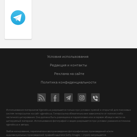
Условия использования
Редакция и контакты
Реклама на сайте
Политика конфиденциальности
Использование материалов Vgorode.ua разрешается только при условии прямой и открытой для поисковых
систем гиперссылки на сайт vgorode.ua. Гиперссылка обязательна вне зависимости от полного либо
частичного цитирования. Она должна быть размещена в подзаголовке или в первом абзаце и вести на
цитируемый материал. Использование фотографий и видео разрешается при условии указания источника
vgorode.ua и автора.
Любое копирование, перепечатка и воспроизведение фотографических произведений и/или
аудиовизуальных произведений правообладателя Getty Images – строго запрещается.