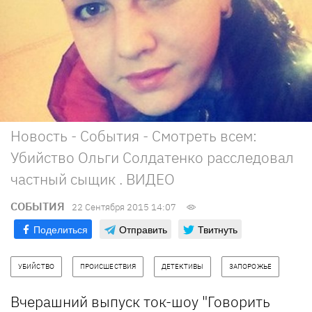
Новость - События - Смотреть всем:
Убийство Ольги Солдатенко расследовал
частный сыщик . ВИДЕО
СОБЫТИЯ
22 Сентября 2015 14:07
Поделиться
Отправить
Твитнуть
УБИЙСТВО
ПРОИСШЕСТВИЯ
ДЕТЕКТИВЫ
ЗАПОРОЖЬЕ
Вчерашний выпуск ток-шоу "Говорить