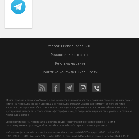
Условия использования
Редакция и контакты
Реклама на сайте
Политика конфиденциальности
Использование материалов Vgorode.ua разрешается только при условии прямой и открытой для поисковых
систем гиперссылки на сайт vgorode.ua. Гиперссылка обязательна вне зависимости от полного либо
частичного цитирования. Она должна быть размещена в подзаголовке или в первом абзаце и вести на
цитируемый материал. Использование фотографий и видео разрешается при условии указания источника
vgorode.ua и автора.
Любое копирование, перепечатка и воспроизведение фотографических произведений и/или
аудиовизуальных произведений правообладателя Getty Images – строго запрещается.
Субъект в сфере онлайн-медиа, Название онлайн-медиа - «VGORODE», Адрес: 02091, місто Київ,
ХАРКІВСЬКЕ ШОСЕ, будинок 172-Б, офіс 208/1, E-mail:
sunlight@mediadim.com.ua
, Телефон: 044-205-43-