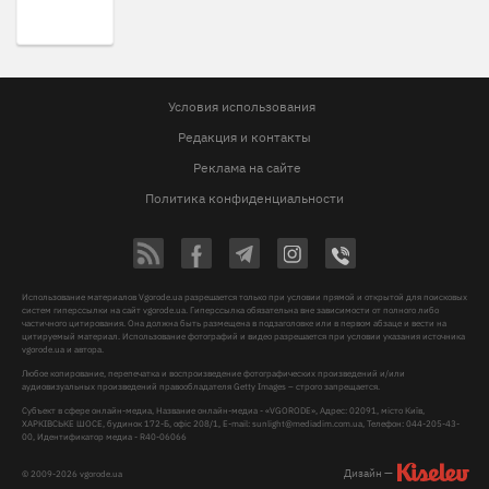
Условия использования
Редакция и контакты
Реклама на сайте
Политика конфиденциальности
Использование материалов Vgorode.ua разрешается только при условии прямой и открытой для поисковых
систем гиперссылки на сайт vgorode.ua. Гиперссылка обязательна вне зависимости от полного либо
частичного цитирования. Она должна быть размещена в подзаголовке или в первом абзаце и вести на
цитируемый материал. Использование фотографий и видео разрешается при условии указания источника
vgorode.ua и автора.
Любое копирование, перепечатка и воспроизведение фотографических произведений и/или
аудиовизуальных произведений правообладателя Getty Images – строго запрещается.
Субъект в сфере онлайн-медиа, Название онлайн-медиа - «VGORODE», Адрес: 02091, місто Київ,
ХАРКІВСЬКЕ ШОСЕ, будинок 172-Б, офіс 208/1, E-mail:
sunlight@mediadim.com.ua
, Телефон: 044-205-43-
00, Идентификатор медиа - R40-06066
Дизайн —
© 2009-2026 vgorode.ua