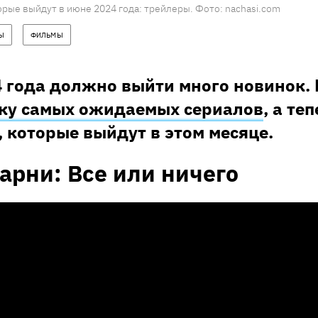
рые выйдут в июне 2024 года: трейлеры. Фото: nachasi.com
Ы
ФИЛЬМЫ
4 года должно выйти много новинок.
тку самых ожидаемых сериалов
, а те
 которые выйдут в этом месяце.
арни: Все или ничего