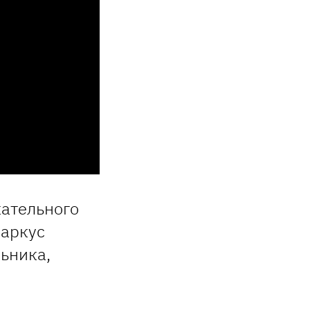
ательного
Маркус
ьника,