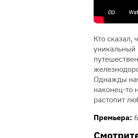
Кто сказал, 
уникальный 
путешествен
железнодоро
Однажды нач
наконец-то 
растопит лю
Премьера:
6
Смотрит