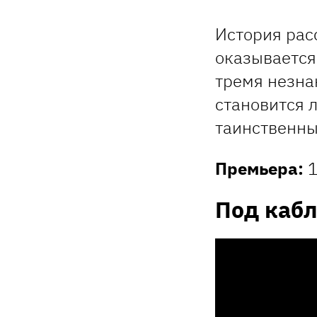
История рас
оказывается
тремя незна
становится 
таинственные
Премьера:
1
Под каб