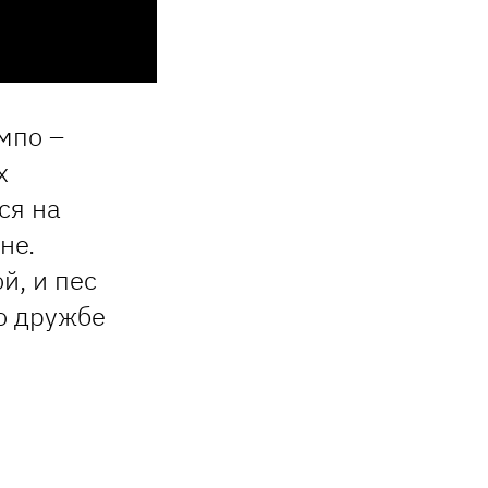
мпо –
х
ся на
не.
й, и пес
о дружбе