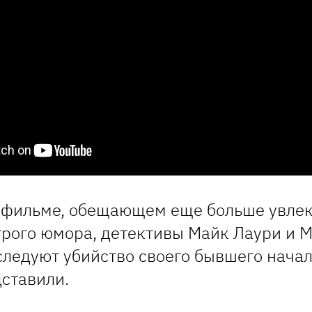
 фильме, обещающем еще больше увлек
трого юмора, детективы Майк Лаури и 
следуют убийство своего бывшего начал
дставили.