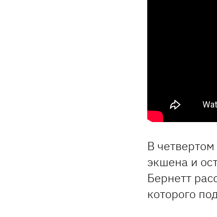
В четвертом
экшена и ос
Бернетт рас
которого по