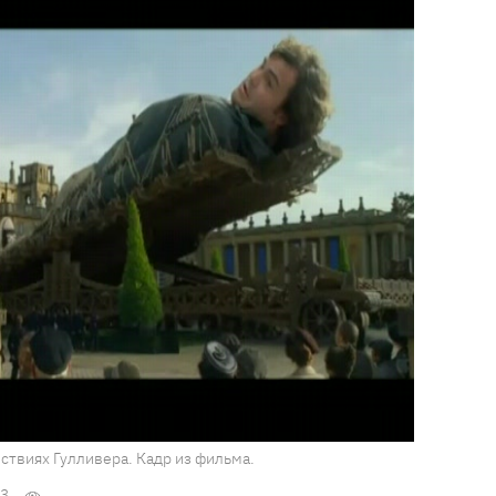
твиях Гулливера. Кадр из фильма.
33