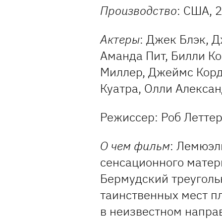
Производство
: США, 
Актеры
: Джек Блэк, 
Аманда Пит, Билли К
Миллер, Джеймс Корд
Куатра, Олли Алексан
Режиссер: Роб Летте
О чем фильм
: Лемюэл
сенсационного матер
Бермудский треуголь
таинственных мест пл
в неизвестном напра