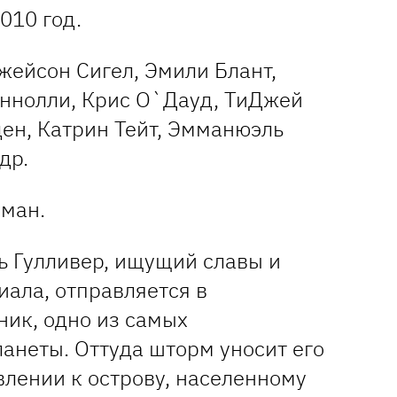
2010 год.
Джейсон Сигел, Эмили Блант,
оннолли, Криc О`Дауд, ТиДжей
ен, Катрин Тейт, Эмманюэль
др.
рман.
ь Гулливер, ищущий славы и
иала, отправляется в
ник, одно из самых
анеты. Оттуда шторм уносит его
влении к острову, населенному