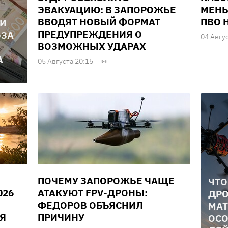
ЭВАКУАЦИЮ: В ЗАПОРОЖЬЕ
МЕНЬ
ВВОДЯТ НОВЫЙ ФОРМАТ
ПВО 
ЛИ
ПРЕДУПРЕЖДЕНИЯ О
-ЗА
04 Авгу
ВОЗМОЖНЫХ УДАРАХ
А
05 Августа 20:15
ПОЧЕМУ ЗАПОРОЖЬЕ ЧАЩЕ
ЧТО
026
АТАКУЮТ FPV-ДРОНЫ:
ДРО
ФЕДОРОВ ОБЪЯСНИЛ
МАТ
Я
ПРИЧИНУ
ОСО