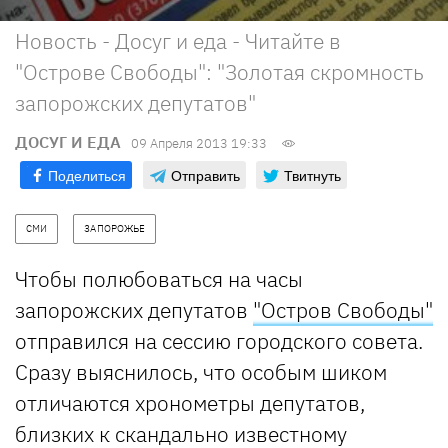
Новость - Досуг и еда - Читайте в
"Острове Свободы": "Золотая скромность
запорожских депутатов"
ДОСУГ И ЕДА
09 Апреля 2013 19:33
Поделиться
Отправить
Твитнуть
СМИ
ЗАПОРОЖЬЕ
Чтобы полюбоваться на часы
запорожских депутатов
"Остров Свободы"
отправился на сессию городского совета.
Сразу выяснилось, что особым шиком
отличаются хронометры депутатов,
близких к скандально известному