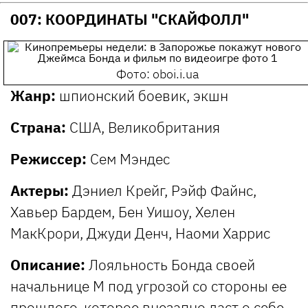
007: КООРДИНАТЫ "СКАЙФОЛЛ"
Фото: oboi.i.ua
Жанр:
шпионский боевик, экшн
Страна:
США, Великобритания
Режиссер:
Сем Мэндес
Актеры:
Дэниел Крейг, Рэйф Файнс,
Хавьер Бардем, Бен Уишоу, Хелен
МакКрори, Джуди Денч, Наоми Харрис
Описание:
Лояльность Бонда своей
начальнице М под угрозой со стороны ее
прошлого, которое внезапно даст о себе